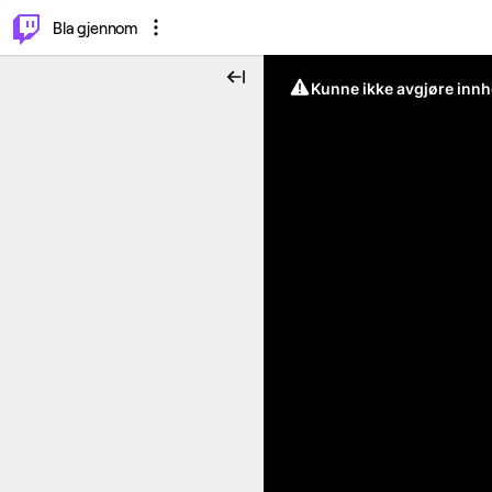
⌥
P
Bla gjennom
Kunne ikke avgjøre innh