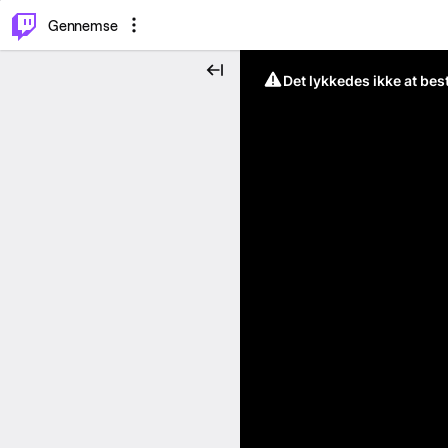
⌥
P
Gennemse
Det lykkedes ikke at be