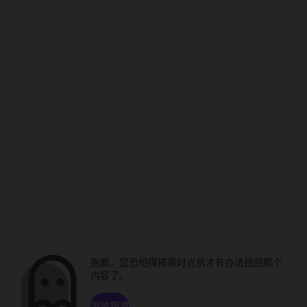
抱歉。您恐怕得搭乘时光机才有办法找回那个
内容了。
浏览频道