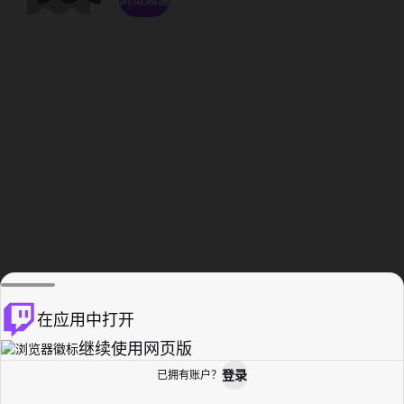
在应用中打开
继续使用网页版
登录
已拥有账户？
主页
浏览
活动纪录
个人资料