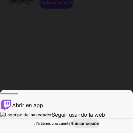
Explorar canales
Abrir en app
Seguir usando la web
Iniciar sesión
Página del
¿Ya tienes una cuenta?
Explorar
Actividad
Perfil
Creador