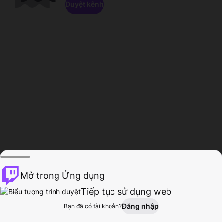
Duyệt kênh
Mở trong Ứng dụng
Tiếp tục sử dụng web
Đăng nhập
Bạn đã có tài khoản?
Trang chủ
Duyệt
Hoạt động
Hồ sơ