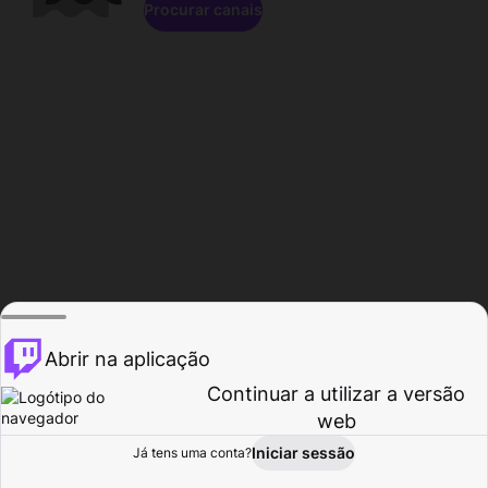
Procurar canais
Abrir na aplicação
Continuar a utilizar a versão
web
Iniciar sessão
Já tens uma conta?
Página inicial
Procurar
Atividade
Perfil