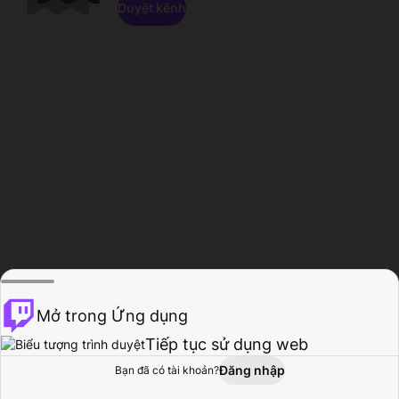
Duyệt kênh
Mở trong Ứng dụng
Tiếp tục sử dụng web
Đăng nhập
Bạn đã có tài khoản?
Trang chủ
Duyệt
Hoạt động
Hồ sơ