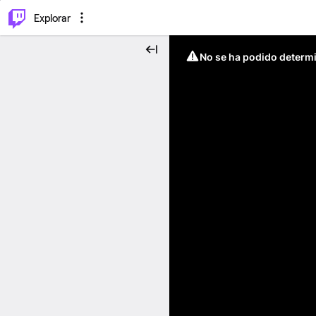
⌥
P
Explorar
No se ha podido determin