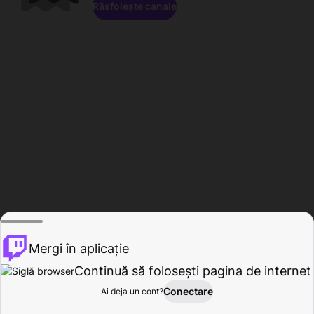
Răsfoiește canale
Mergi în aplicație
Continuă să folosești pagina de internet
Conectare
Ai deja un cont?
Acasă
Răsfoire
Activitate
Profil