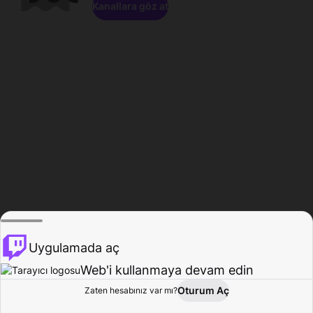
Kanallara göz at
Uygulamada aç
Web'i kullanmaya devam edin
Oturum Aç
Zaten hesabınız var mı?
Ana Sayfa
Gözat
Aktivite
Profil