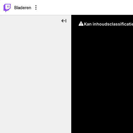
⌥
P
Bladeren
Kan inhoudsclassificati