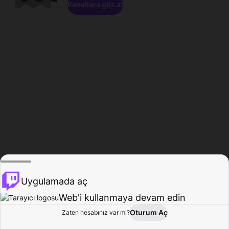
Kanallara göz at
Uygulamada aç
Web'i kullanmaya devam edin
Oturum Aç
Zaten hesabınız var mı?
Ana Sayfa
Gözat
Aktivite
Profil