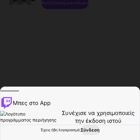
Αναζήτηση καναλιών
Μπες στο App
Συνέχισε να χρησιμοποιείς
την έκδοση ιστού
Σύνδεση
Έχεις ήδη λογαριασμό;
Αρχική σελίδα
Περιήγηση
Δραστηριότητα
Προφίλ