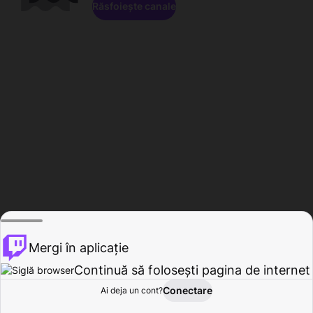
Răsfoiește canale
Mergi în aplicație
Continuă să folosești pagina de internet
Conectare
Ai deja un cont?
Acasă
Răsfoire
Activitate
Profil