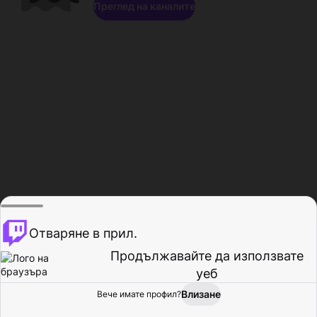
Преглед на каналите
Отваряне в прил.
Продължавайте да използвате
уеб
Влизане
Вече имате профил?
Начало
Преглед
Активност
Профил