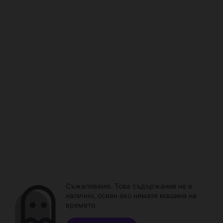
Съжаляваме. Това съдържание не е
налично, освен ако нямате машина на
времето.