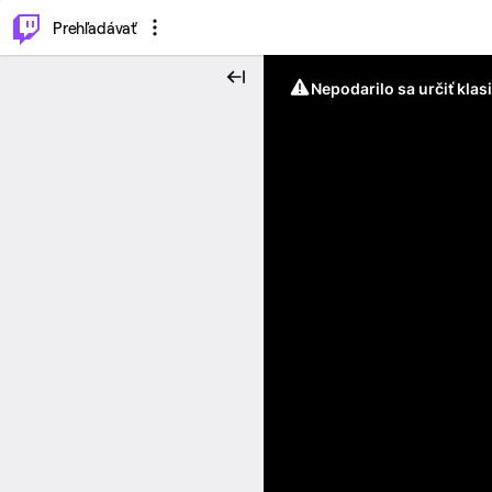
..
⌥
P
Prehľadávať
Nepodarilo sa určiť klas