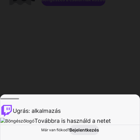
Ugrás: alkalmazás
Továbbra is használd a netet
Bejelentkezés
Már van fiókod?
Főoldal
Böngészés
Tevékenység
Profil