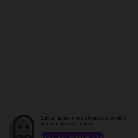
Sajnos, hacsak nincs időgéped, a tartalom
már nem áll rendelkezésre.
Böngészés a csatornák között