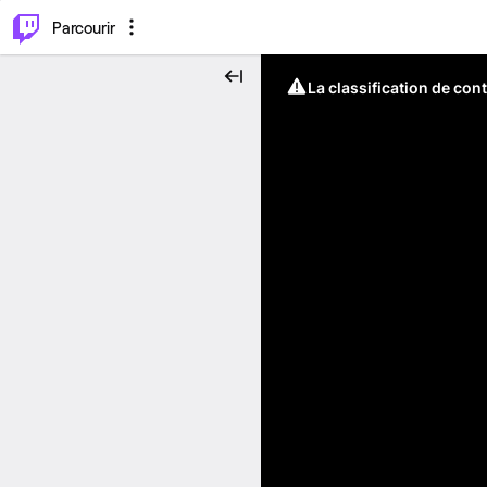
⌥
P
Parcourir
La classification de con