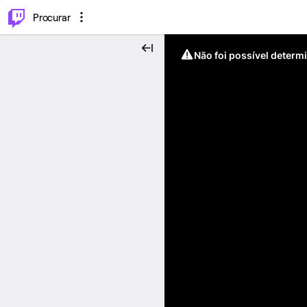
.
⌥
P
Procurar
Não foi possível determ