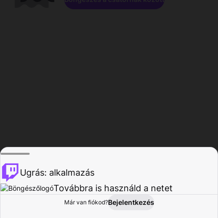
Ugrás: alkalmazás
Továbbra is használd a netet
Bejelentkezés
Már van fiókod?
Főoldal
Böngészés
Tevékenység
Profil