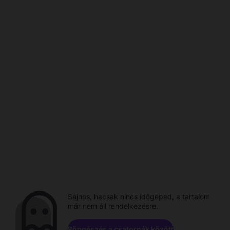
Sajnos, hacsak nincs időgéped, a tartalom
már nem áll rendelkezésre.
Böngészés a csatornák között