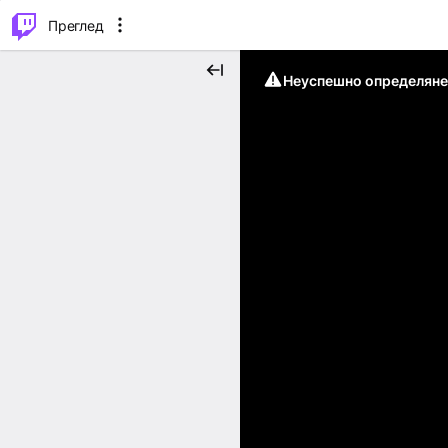
м...
⌥
P
Преглед
Неуспешно определяне