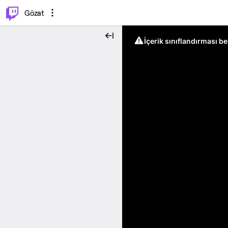
⌥
P
Gözat
İçerik sınıflandırması b