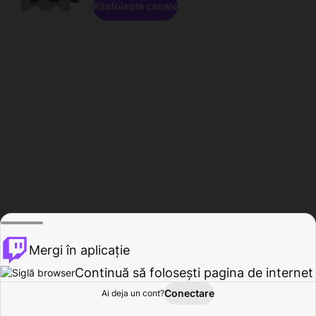
Răsfoiește canale
Mergi în aplicație
Continuă să folosești pagina de internet
Conectare
Ai deja un cont?
Acasă
Răsfoire
Activitate
Profil