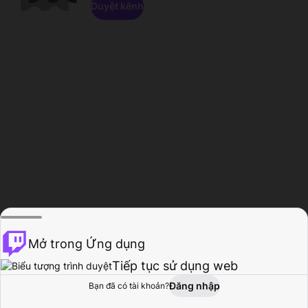
Duyệt kênh
Mở trong Ứng dụng
Tiếp tục sử dụng web
Đăng nhập
Bạn đã có tài khoản?
Trang chủ
Duyệt
Hoạt động
Hồ sơ