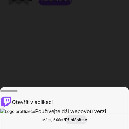
Otevřít v aplikaci
Používejte dál webovou verzi
Přihlásit se
Máte již účet?
Domů
Procházet
Aktivita
Profil