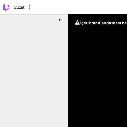
⌥
P
Gözat
İçerik sınıflandırması b