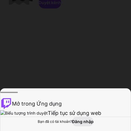
Duyệt kênh
Mở trong Ứng dụng
Tiếp tục sử dụng web
Đăng nhập
Bạn đã có tài khoản?
Trang chủ
Duyệt
Hoạt động
Hồ sơ