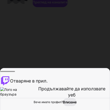
Преглед на каналите
Отваряне в прил.
Продължавайте да използвате
уеб
Влизане
Вече имате профил?
Начало
Преглед
Активност
Профил