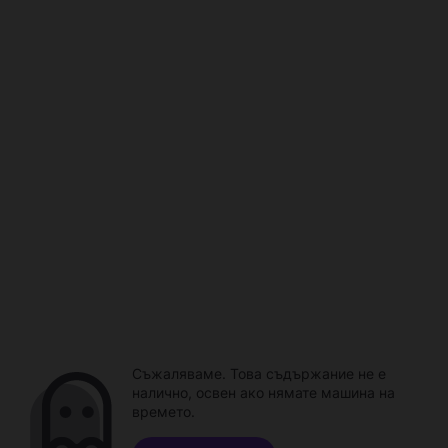
Съжаляваме. Това съдържание не е
налично, освен ако нямате машина на
времето.