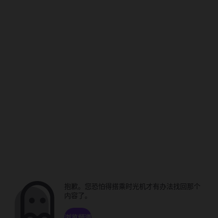
抱歉。您恐怕得搭乘时光机才有办法找回那个
内容了。
浏览频道