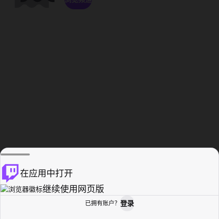
在应用中打开
继续使用网页版
登录
已拥有账户？
主页
浏览
活动纪录
个人资料