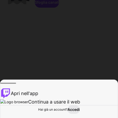
Sfoglia canali
Apri nell'app
Continua a usare il web
Accedi
Hai già un account?
Base
Sfoglia
Attività
Profilo