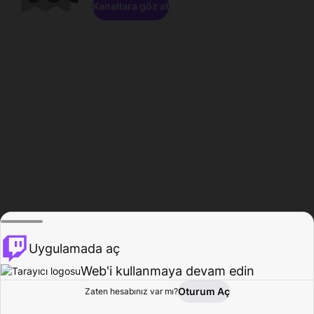
Kanallara göz at
Uygulamada aç
Web'i kullanmaya devam edin
Oturum Aç
Zaten hesabınız var mı?
Ana Sayfa
Gözat
Aktivite
Profil