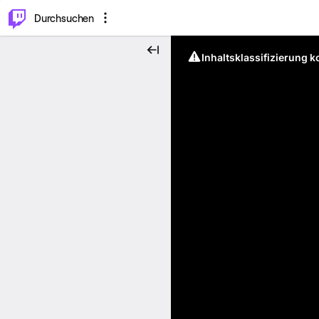
.
⌥
P
Durchsuchen
Inhaltsklassifizierung 