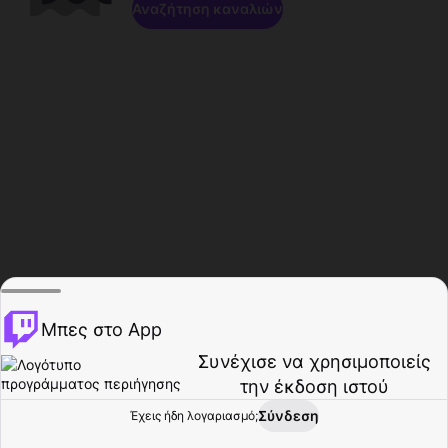
Αναζήτηση καναλιών
Μπες στο App
Συνέχισε να χρησιμοποιείς
την έκδοση ιστού
Σύνδεση
Έχεις ήδη λογαριασμό;
Αρχική σελίδα
Περιήγηση
Δραστηριότητα
Προφίλ