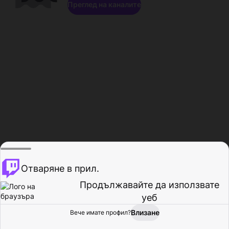
Преглед на каналите
Отваряне в прил.
Продължавайте да използвате
уеб
Влизане
Вече имате профил?
Начало
Преглед
Активност
Профил