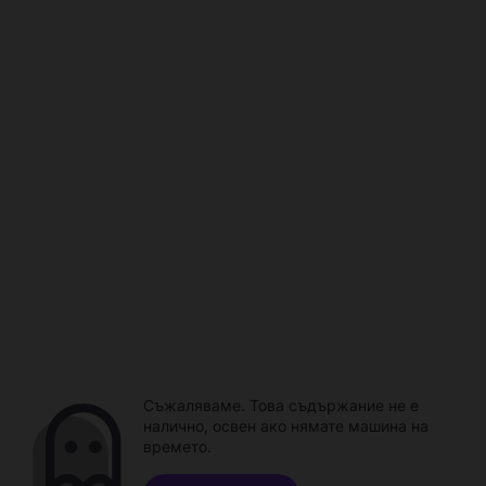
Съжаляваме. Това съдържание не е
налично, освен ако нямате машина на
времето.