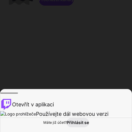
Otevřít v aplikaci
Používejte dál webovou verzi
Přihlásit se
Máte již účet?
Domů
Procházet
Aktivita
Profil