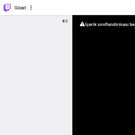
⌥
P
Gözat
İçerik sınıflandırması b