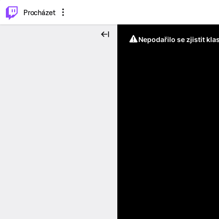
..
⌥
P
Procházet
Nepodařilo se zjistit kla