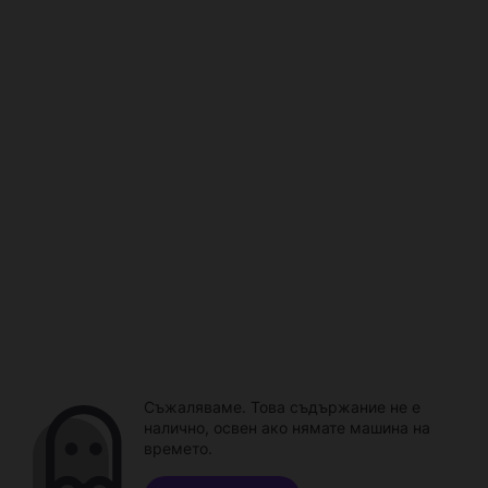
Съжаляваме. Това съдържание не е
налично, освен ако нямате машина на
времето.