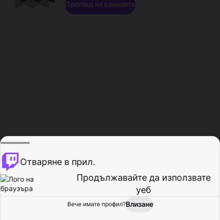
Преглед на каналите
Отваряне в прил.
Продължавайте да използвате
уеб
Влизане
Вече имате профил?
Начало
Преглед
Активност
Профил