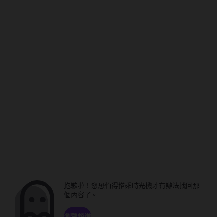
抱歉啦！您恐怕得搭乘時光機才有辦法找回那
個內容了。
瀏覽頻道