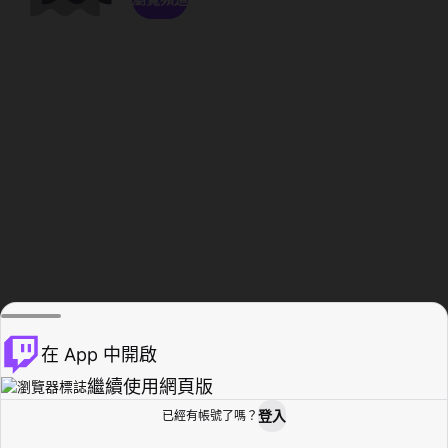
在 App 中開啟
繼續使用網頁版
登入
已經有帳號了嗎？
創作者基地
瀏覽
活動紀錄
個人檔案