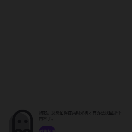
抱歉。您恐怕得搭乘时光机才有办法找回那个
内容了。
浏览频道