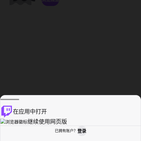
在应用中打开
继续使用网页版
登录
已拥有账户？
主页
浏览
活动纪录
个人资料