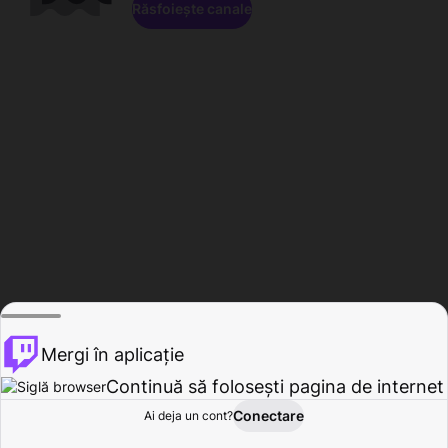
Răsfoiește canale
Mergi în aplicație
Continuă să folosești pagina de internet
Conectare
Ai deja un cont?
Acasă
Răsfoire
Activitate
Profil