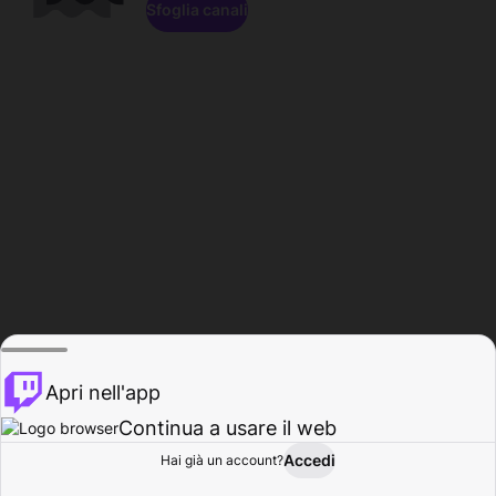
Sfoglia canali
Apri nell'app
Continua a usare il web
Accedi
Hai già un account?
Base
Sfoglia
Attività
Profilo