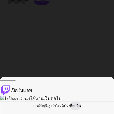
เปิดในแอพ
ใช้งานเว็บต่อไป
ล็อกอิน
คุณมีบัญชีอยู่แล้วใช่หรือไม่?
หน้าแรก
เรียกดู
กิจกรรม
โปรไฟล์