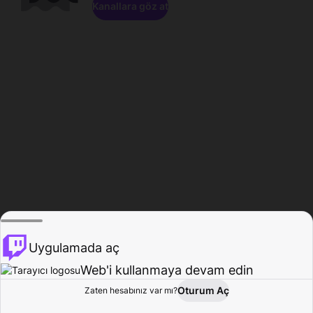
Kanallara göz at
Uygulamada aç
Web'i kullanmaya devam edin
Oturum Aç
Zaten hesabınız var mı?
Ana Sayfa
Gözat
Aktivite
Profil