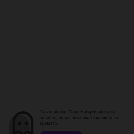
Съжаляваме. Това съдържание не е
налично, освен ако нямате машина на
времето.