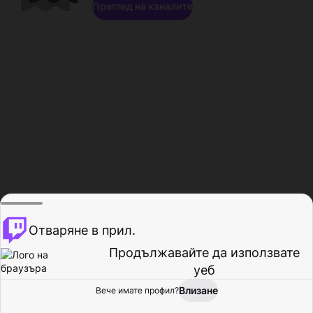
Преглед на каналите
Отваряне в прил.
Продължавайте да използвате
уеб
Влизане
Вече имате профил?
Начало
Преглед
Активност
Профил