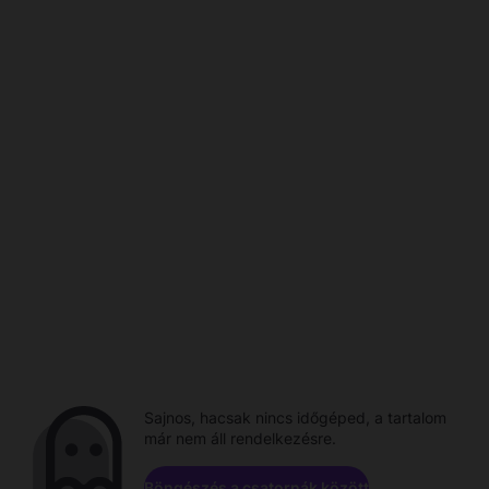
Sajnos, hacsak nincs időgéped, a tartalom
már nem áll rendelkezésre.
Böngészés a csatornák között