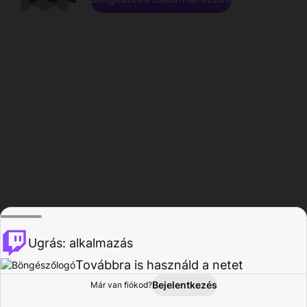
Ugrás: alkalmazás
Továbbra is használd a netet
Bejelentkezés
Már van fiókod?
Főoldal
Böngészés
Tevékenység
Profil