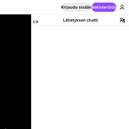
Kirjaudu sisään
Rekisteröidy
Lähetyksen chatti