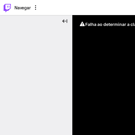
⌥
P
Navegar
Falha ao determinar a c