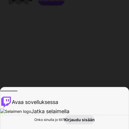
Avaa sovelluksessa
Jatka selaimella
Kirjaudu sisään
Onko sinulla jo tili?
Koti
Selaa
Toiminta
Profiili