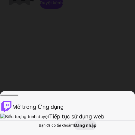
Duyệt kênh
Mở trong Ứng dụng
Tiếp tục sử dụng web
Đăng nhập
Bạn đã có tài khoản?
Trang chủ
Duyệt
Hoạt động
Hồ sơ